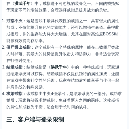
在《
洪武千年
》中，戒指是不可忽视的装备之一。不同的戒指赋
予玩家不同的增益效果，合理选择戒指是提升战力的关键。
戒指不灭
：这是游戏中最具代表性的戒指之一，具有强大的属性
加成，不仅能提升角色的防御能力，还可以增强生命值。获得此
戒指后，你的生存能力将大大增强，尤其在面对高难度BOSS时，
能够有效提高存活率。
僵尸爆出戒指
：这个戒指有一个特殊的属性，能在击败僵尸类敌
人时掉落。其最大的优势是提升攻击力和防御力，非常适合玩家
在打怪时使用。
结婚戒指
：结婚戒指是《
洪武千年
》中的一种特殊戒指，玩家通
过结婚系统可以获得。结婚戒指不仅提供独特的属性加成，还能
在游戏中带来社交性的乐趣，玩家在结婚后将能享受与伴侣一起
并肩作战的特殊奖励。
求婚戒指
：该戒指由中央4怪爆出，是结婚系统的一部分。成功求
婚后，玩家将获得求婚戒指，象征着两人之间的羁绊。这枚戒指
的属性加成较为平衡，适合用于长时间的战斗。
三、客户端与登录限制