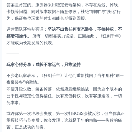
答案是肯定的。服务器采用稳定云端架构，不存在延迟、掉线、
卡顿等问题。同时版本数据不随意修改，杜绝“削弱”与“强化”行
为，保证每位玩家的付出都能长期得到回报。
运营团队还特别强调：
坚决不出售任何变态装备，不搞特权，不
搞暗箱操作。
所有一切都靠实力说话。正因如此，《狂剑千年》
才能成为长期发展的代表。
———
玩家心得分享：成长不靠运气，只靠坚持
不少老玩家表示，《狂剑千年》让他们重新找回了当年那种“刷一
夜爆装备”的激情。
即便升段失败、装备掉落，依然愿意继续挑战，因为这个版本的
公平性与稳定性值得信任。没有充值特权，没有客服送装，一切
凭本事。
或许你第一次冲段会失败，第一次打BOSS会被反秒，但当你真正
掌握技巧与节奏后，你会发现，这就是千年的精髓——失败的痛
苦，正是成功的前奏。