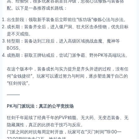
高、经验快，很多玩家容易盲目冲级，忽视心法修炼与装备搭
配。以下是一条推荐成长路线：
出生阶段：领取新手装备后立即前往“练功场”修炼心法与步法。
成长期：装备齐全后，进入僵尸洞、狂犬区击杀怪物，优先目标
是不灭戒指。
转型期：装备达到三段后，进入高级区域挑战血魔、魔神等
BOSS。
成熟期：获取王牌钻戒后，尝试门派争霸、野外PK等高端玩法。
在这个版本中，装备成长与实力提升是齐头并进的过程，没有任
何“金钱捷径”。玩家可以通过努力与时间，逐步塑造属于自己的
“狂剑传说”。
———
PK与门派玩法：真正的公平竞技场
狂剑千年延续了经典千年的PVP精髓。无大药、无变态装备、无
隐藏属性，真正的比拼在于技巧与反应。
门派之间的对抗每周定时开放，玩家可在“灭门时间”19:00—
22:00期间攻击门石，掀起血战。