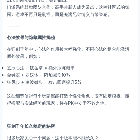
门派系统鼓励团队合作，高手带新人成为常态，这种社区式的氛
围让游戏不再只是刷怪，而是充满兄弟情义与荣誉感。
———
心法效果与隐藏属性揭秘
在狂剑千年中，心法的作用被大幅强化。不同心法的组合能激活
额外效果，例如：
玄冰心法 + 破岳掌 = 额外冰冻概率
金钟罩 + 罗汉体 = 附加减伤10%
狂风步 + 凌波微步 = 攻击回避提升5%
这些细节使得每个玩家都能打造个性化角色，没有固定模板。懂
得搭配与实战经验的玩家，将在PK中立于不败之地。
———
狂剑千年长久稳定的秘密
很多玩家关心一个问题：这个版本能不能长久？