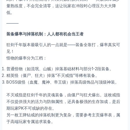
量熟练度，不会完全清零，这让玩家在冲段时心理压力大大降
低。
———
装备爆率与掉落机制：人人都有机会当王者
狂剑千年版本最吸引人的一点就是——装备全靠打，爆率真实可
见！
怪物的爆率分为三档：
普通怪物（如流氓、山贼）掉落基础材料与部分1-2段装备。
精英怪（僵尸、狂犬）掉落“不灭戒指”等稀有装备。
BOSS级怪（血魔、魔神、帝王级）掉落高级饰品与顶级神装。
不灭戒指是狂剑千年的灵魂装备，由僵尸与狂犬爆出。这枚戒指
不仅提供强大的活力与防御属性，还具备极强的生存加成，是后
期玩家PK不可或缺的存在。
另一枚王牌钻戒的掉落机制更为复杂，需要参考主页爆率表，属
于高端玩家专属追求装备。