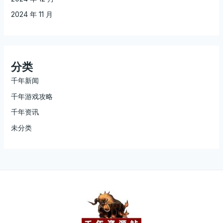
2024 年 11 月
分类
千年新闻
千年游戏攻略
千年资讯
未分类