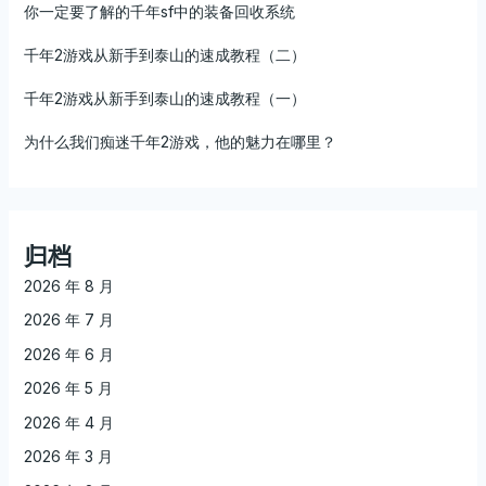
你一定要了解的千年sf中的装备回收系统
千年2游戏从新手到泰山的速成教程（二）
千年2游戏从新手到泰山的速成教程（一）
为什么我们痴迷千年2游戏，他的魅力在哪里？
归档
2026 年 8 月
2026 年 7 月
2026 年 6 月
2026 年 5 月
2026 年 4 月
2026 年 3 月