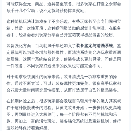
可能获得金元、药品、道具甚至装备。很多玩家在打怪之余都会
顺手开几个宝箱，说不定就能获得惊喜奖励。
这种随机玩法让游戏多了不少乐趣。有些玩家甚至会专门囤积宝
箱，然后一次性开启，这种瞬间爆奖励的感觉非常刺激。在服务
器中，经常会看到玩家分享自己开宝箱获得极品装备的经历。
装备强化方面，百鸟朝凤千年还加入了
装备鉴定与清洗系统
。鉴
定系统可以为装备增加额外属性，而清洗系统则允许玩家重新调
整属性。这两个系统结合起来，使装备成长更加灵活。即使是同
一件装备，不同玩家打造出来的效果也可能完全不同。
对于追求极致属性的玩家来说，装备清洗是一项非常重要的操
作。通过不断尝试，可以让装备属性更加完美。很多高手玩家都
会花费大量时间研究属性搭配，从而打造属于自己的极品装备。
在长期体验之后，很多玩家都会发现百鸟朝凤千年的魅力其实就
在于这种慢慢成长的过程。从黄龙装备开始，一步步挑战更高地
图，再到最终进入太极剑门，每一个阶段都有不同的挑战和乐
趣。再加上丰富的活动玩法、装备强化系统以及宝箱机制，使得
游戏始终保持着新鲜感。