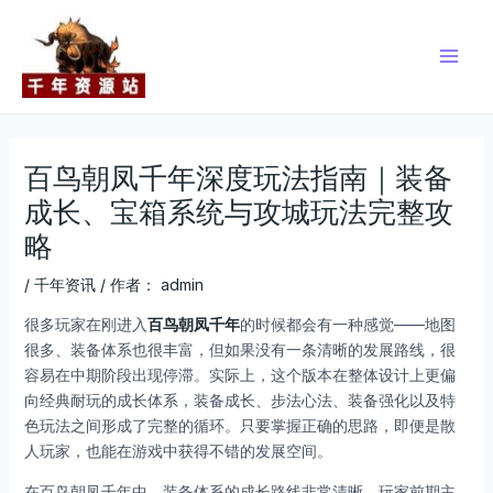
跳
Post
Main
至
navigation
Men
内
容
百鸟朝凤千年深度玩法指南｜装备
成长、宝箱系统与攻城玩法完整攻
略
/
千年资讯
/ 作者：
admin
很多玩家在刚进入
百鸟朝凤千年
的时候都会有一种感觉——地图
很多、装备体系也很丰富，但如果没有一条清晰的发展路线，很
容易在中期阶段出现停滞。实际上，这个版本在整体设计上更偏
向经典耐玩的成长体系，装备成长、步法心法、装备强化以及特
色玩法之间形成了完整的循环。只要掌握正确的思路，即便是散
人玩家，也能在游戏中获得不错的发展空间。
在百鸟朝凤千年中，装备体系的成长路线非常清晰。玩家前期主