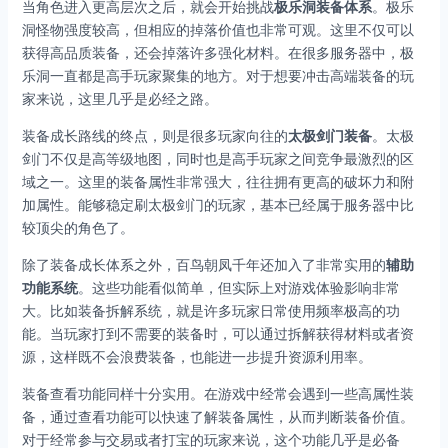
当角色进入更高层次之后，就会开始挑战
极乐洞装备体系
。极乐
洞怪物强度较高，但相应的掉落价值也非常可观。这里不仅可以
获得高品质装备，还会掉落许多强化材料。在很多服务器中，极
乐洞一直都是高手玩家聚集的地方。对于想要冲击高端装备的玩
家来说，这里几乎是必经之路。
装备成长路线的终点，则是很多玩家向往的
太极剑门装备
。太极
剑门不仅是高等级地图，同时也是高手玩家之间竞争最激烈的区
域之一。这里的装备属性非常强大，往往拥有更高的破坏力和附
加属性。能够稳定刷太极剑门的玩家，基本已经属于服务器中比
较顶尖的角色了。
除了装备成长体系之外，百鸟朝凤千年还加入了非常实用的
辅助
功能系统
。这些功能看似简单，但实际上对游戏体验影响非常
大。比如装备拆解系统，就是许多玩家日常使用频率极高的功
能。当玩家打到不需要的装备时，可以通过拆解获得材料或者资
源，这样既不会浪费装备，也能进一步提升资源利用率。
装备查看功能同样十分实用。在游戏中经常会遇到一些高属性装
备，通过查看功能可以快速了解装备属性，从而判断装备价值。
对于经常参与交易或者打宝的玩家来说，这个功能几乎是必备