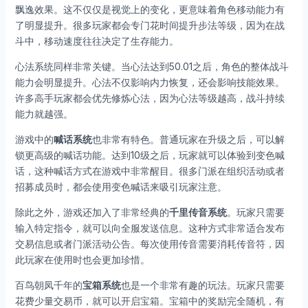
飘逸效果。这不仅仅是视觉上的变化，更意味着角色移动能力有
了明显提升。很多玩家都会专门花时间提升步法等级，因为在战
斗中，移动速度往往决定了生存能力。
心法系统同样非常关键。当心法达到50.01之后，角色的整体战斗
能力会明显提升。心法不仅影响内力恢复，还会影响技能效果。
许多高手玩家都会优先修炼心法，因为心法等级越高，战斗持续
能力就越强。
游戏中的
喊话系统
也非常有特色。普通玩家在升级之后，可以解
锁更高级的喊话功能。达到10级之后，玩家就可以体验到变色喊
话，这种喊话方式在游戏中非常醒目。很多门派在组织活动或者
招募成员时，都会使用变色喊话来吸引玩家注意。
除此之外，游戏还加入了非常经典的
千里传音系统
。玩家只需要
输入特定指令，就可以向全服发送信息。这种方式非常适合发布
交易信息或者门派活动公告。每次使用传音需要消耗传音符，因
此玩家在使用时也会更加珍惜。
百鸟朝凤千年的
宝箱系统
也是一个非常有趣的玩法。玩家只需要
花费少量交易币，就可以开启宝箱。宝箱中的奖励完全随机，有