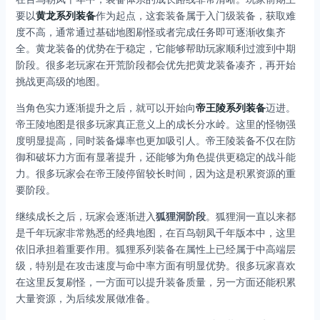
要以
黄龙系列装备
作为起点，这套装备属于入门级装备，获取难
度不高，通常通过基础地图刷怪或者完成任务即可逐渐收集齐
全。黄龙装备的优势在于稳定，它能够帮助玩家顺利过渡到中期
阶段。很多老玩家在开荒阶段都会优先把黄龙装备凑齐，再开始
挑战更高级的地图。
当角色实力逐渐提升之后，就可以开始向
帝王陵系列装备
迈进。
帝王陵地图是很多玩家真正意义上的成长分水岭。这里的怪物强
度明显提高，同时装备爆率也更加吸引人。帝王陵装备不仅在防
御和破坏力方面有显著提升，还能够为角色提供更稳定的战斗能
力。很多玩家会在帝王陵停留较长时间，因为这是积累资源的重
要阶段。
继续成长之后，玩家会逐渐进入
狐狸洞阶段
。狐狸洞一直以来都
是千年玩家非常熟悉的经典地图，在百鸟朝凤千年版本中，这里
依旧承担着重要作用。狐狸系列装备在属性上已经属于中高端层
级，特别是在攻击速度与命中率方面有明显优势。很多玩家喜欢
在这里反复刷怪，一方面可以提升装备质量，另一方面还能积累
大量资源，为后续发展做准备。