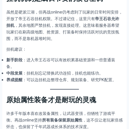
虽然是硬派江湖，但再战online仍考虑到了玩家的日常时间安排，
开放了帝王石谷挂机权限。不过请记住，这里只有
帝王石谷允许
挂机
，其余地图严禁挂机，发现直接处理。这意味着服务器希望
玩家们在刷高级地图、抢资源、打装备时保持活跃对抗的竞技氛
围，而不是靠机器堆时间。
挂机建议：
新手阶段
：进入帝王石谷可以有效积累基础资源和一些普通装
备。
中段发展
：挂机别忘记替换武功连招，挂机也能练功。
养成提醒
：可以边挂机边整理仓库、规划装备、研究PK配置。
原始属性装备才是耐玩的灵魂
许多千年版本喜欢改装备属性，让武器变强，但牺牲了游戏平
衡。再战online坚持
所有装备保留原始属性
，这不仅让老玩家倍感
怀念，也保留了千年武器成长体系的技术深度。