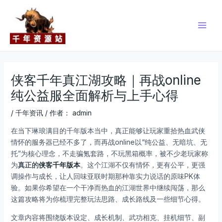
跳
Post
Main
至
navigation
Men
内
容
侠客千年真江湖攻略｜再战online
纯公益服全面解析与上手心得
/
千年资讯
/ 作者：
admin
在当下琳琅满目的千年版本当中，真正能够让玩家重拾热血武侠
情怀的服务器已经不多了，而再战online以“纯公益、无暗坑、无
托”为核心理念，不走骗氪套路，不玩黑箱概率，被不少老玩家称
为
真正的
侠客千年版本
。这个江湖不仅有情怀，更有公平，更强
调操作与成长，让人回味亚联时期那种靠实力说话的原味PK体
验。如果你希望在一个干净而热血的江湖世界中继续闯荡，那么
这篇攻略将为你梳理完整玩法思路、成长路线及一些细节心得。
文章内容将围绕版本设定、成长机制、武功相克、挂机细节、副