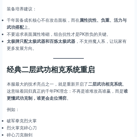
装备培养建议：
千年装备成长核心不在攻击面板，而在
属性抗性、负重、活力与
武功搭配
上。
不要追求表面属性堆砌，组合抗性才是PK胜负的关键。
太极牌只配太极武器和百炼太极武器
，不支持魔人系，让玩家有
更多发展方向。
经典二层武功相克系统重启
本服最大的技术亮点之一，就是重新开启了
二层武功相克系统
。
这意味着回归真正的千年PK理念：不再是谁堆攻高谁赢，而是
谁
更懂武功克制，谁更会走位博弈
。
例如：
破军拳克烈火掌
烈火掌克碎心刀
碎心刀克御剑