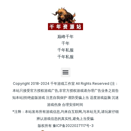
巅峰千年
千年
千年私服
千年私服
M
e
n
Copyright 2018-2024 千年游戏工作室 All Rights Reserved (注：
u
本站只接受官方授权游戏广告,非官方授权游戏请办理广告业务之前告
知本站)拒绝盗版游戏 注意自我保护 谨防受骗上当 适度游戏益脑 沉迷
游戏伤身 合理安排时间
*注释：本站发布所有游戏信息,均来自互联网,与本站无关,请玩家仔细
辨认游戏信息的真实性,避免上当受骗.
版权所有
豫ICP备2022027117号-3