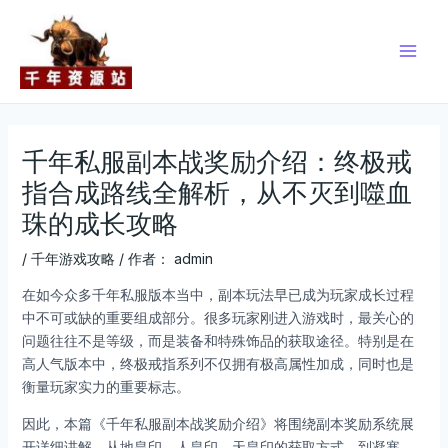
跳
Post
Main
至
navigation
Men
内
容
千年私服副本战奖励介绍：终极戒
指合成路线全解析，从不灭到噬血
珠的成长攻略
/
千年游戏攻略
/ 作者：
admin
在如今众多千年私服版本当中，副本玩法早已成为玩家成长过程
中不可或缺的重要组成部分。很多玩家刚进入游戏时，最关心的
问题往往不是等级，而是装备和特殊饰品的获取途径。特别是在
高人气版本中，终极戒指系列不仅拥有极高属性加成，同时也是
衡量玩家实力的重要标志。
因此，本篇《千年私服副本战奖励介绍》将围绕副本奖励系统展
开详细讲解，从地皇印、人皇印、天皇印的获取方式，到凝寒、