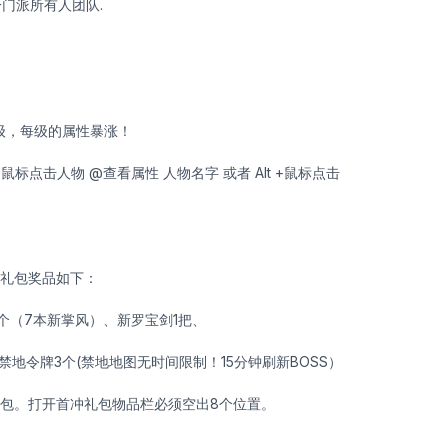
一门派所有人团队.
5级，每级的属性暴涨！
+ 鼠标点击人物 @查看属性 人物名字 或者 Alt +鼠标点击
，礼包奖品如下：
1个（7本新掌风）、新罗宝剑1把、
禁地令牌3个(禁地地图无时间限制！15分钟刷新BOSS）
礼包。打开首冲礼包物品栏必须空出8个位置。