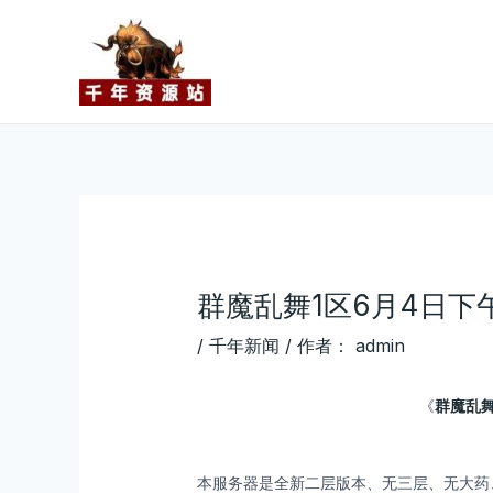
跳
Post
至
navigation
内
容
群魔乱舞1区6月4日下
/
千年新闻
/ 作者：
admin
《
群魔乱
本服务器是全新二层版本、无三层、无大药