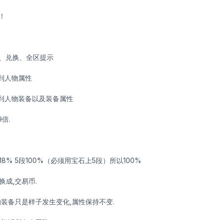
！
、兑换、全区提示
看到人物属性
看到人物装备以及装备属性
倍.
4段18% 5段100%（必须用宝石上5段）所以100%
换成,交易币.
的装备只是样子发生变化,属性保持不变.