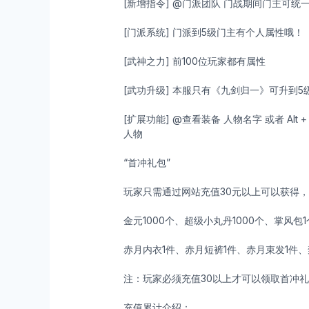
[新增指令] @门派团队 门战期间门主可统
[门派系统] 门派到5级门主有个人属性哦！
[武神之力] 前100位玩家都有属性
[武功升级] 本服只有《九剑归一》可升到
[扩展功能] @查看装备 人物名字 或者 Alt 
人物
“首冲礼包”
玩家只需通过网站充值30元以上可以获得
金元1000个、超级小丸丹1000个、掌风包
赤月内衣1件、赤月短裤1件、赤月束发1件、
注：玩家必须充值30以上才可以领取首冲
充值累计介绍：