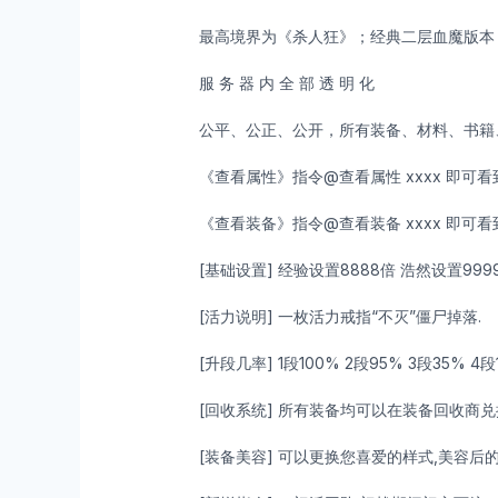
最高境界为《杀人狂》；经典二层血魔版本
服 务 器 内 全 部 透 明 化
公平、公正、公开，所有装备、材料、书籍
《查看属性》指令@查看属性 xxxx 即可
《查看装备》指令@查看装备 xxxx 即可
[基础设置] 经验设置8888倍 浩然设置9999
[活力说明] 一枚活力戒指“不灭”僵尸掉落.
[升段几率] 1段100% 2段95% 3段35% 
[回收系统] 所有装备均可以在装备回收商兑
[装备美容] 可以更换您喜爱的样式,美容后