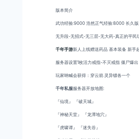
版本简介
武功经验:9000 浩然正气经验:8000 长
无升段-无招式-无三层-无大药-真正的平民
千年手游
新人上线赠送药品 基本装备 新手
服务器设置1枚活力戒指-不灭戒指 僵尸爆出
玩家呐喊会获得：穿云箭.灵异镖各一个
千年私服
服务器开放地图:
『仙境』 『破天城』
『神秘天堂』 『龙潭地穴』
『虎啸谭』 『迷失谷』