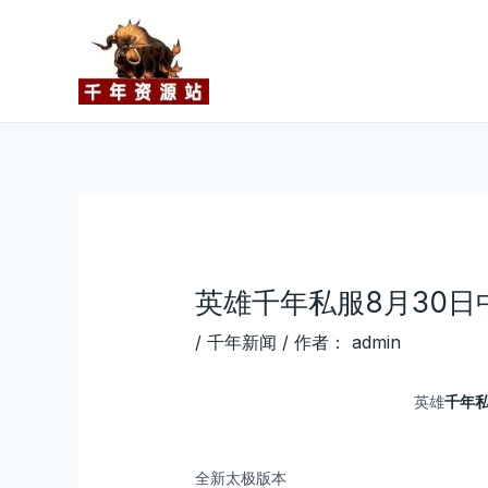
跳
Post
至
navigation
内
容
英雄千年私服8月30日
/
千年新闻
/ 作者：
admin
英雄
千年
全新太极版本