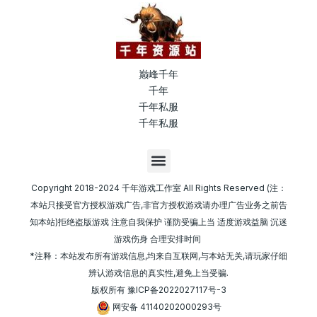
巅峰千年
千年
千年私服
千年私服
M
e
n
Copyright 2018-2024 千年游戏工作室 All Rights Reserved (注：
u
本站只接受官方授权游戏广告,非官方授权游戏请办理广告业务之前告
知本站)拒绝盗版游戏 注意自我保护 谨防受骗上当 适度游戏益脑 沉迷
游戏伤身 合理安排时间
*注释：本站发布所有游戏信息,均来自互联网,与本站无关,请玩家仔细
辨认游戏信息的真实性,避免上当受骗.
版权所有
豫ICP备2022027117号-3
网安备 41140202000293号