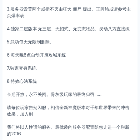
3.服务器设置两个戒指不灭由狂犬 僵尸 爆出、王牌钻戒请参考主
页爆率表
4.独家二层版本.无三层、无招式、无变态物品、灵动八方直接练
5.武功每天无限制删除、
6.每天晚8点自动开启攻城系统
7.独家变身系统.
8.特效心法系统
长期开放，永不关闭。骨灰级玩家的最终归宿 ……
请每位玩家告别闪服，相信全新神魔版本对千年世界带来的冲击
效果，加入到
我们将以人性话的服务、最优质的服务器配置陪您走进一个崭新
的2016 ……