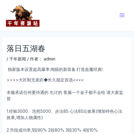
跳
Post
Main
至
navigation
Men
内
容
落日五湖春
/
千年新闻
/ 作者：
admin
独家版本设置超高爆率.绚丽的新装备.打造血魔经典!.
>>>>大区制无差距◆长久稳定首选<<<<
本服承诺任何要待遇的 乞讨的 客服一个金子都不会给 请大家监
督
1.经验3000、浩然5000、步法85 心法85出效果(增加特色心法
效果,增加人物属性)
2.升段成功率,1段90% 2段80% 3段30% 4段10%.