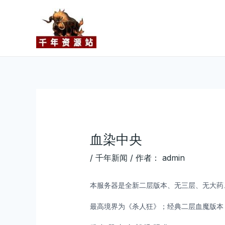
跳
Post
至
navigation
内
容
血染中央
/
千年新闻
/ 作者：
admin
本服务器是全新二层版本、无三层、无大药
最高境界为《杀人狂》；经典二层血魔版本