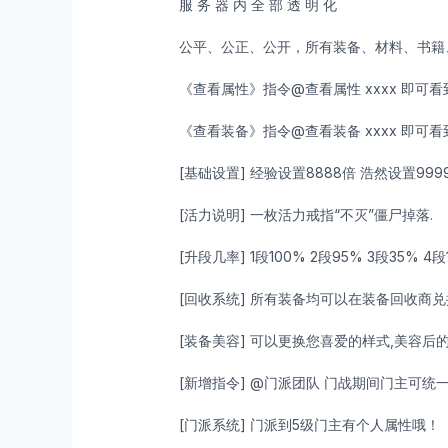
服 务 器 内 全 部 透 明 化
公平、公正、公开，所有装备、材料、书籍
《查看属性》指令@查看属性 xxxx 即可
《查看装备》指令@查看装备 xxxx 即可
[基础设置] 经验设置8888倍 浩然设置9999
[活力说明] 一枚活力戒指“不灭”僵尸掉落.
[升段几率] 1段100% 2段95% 3段35% 
[回收系统] 所有装备均可以在装备回收商兑
[装备美容] 可以更换您喜爱的样式,美容后
[新增指令] @门派团队 门战期间门主可统
[门派系统] 门派到5级门主有个人属性哦！