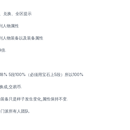
、兑换、全区提示
看到人物属性
看到人物装备以及装备属性
倍.
4段18% 5段100%（必须用宝石上5段）所以100%
换成,交易币.
的装备只是样子发生变化,属性保持不变.
一门派所有人团队.