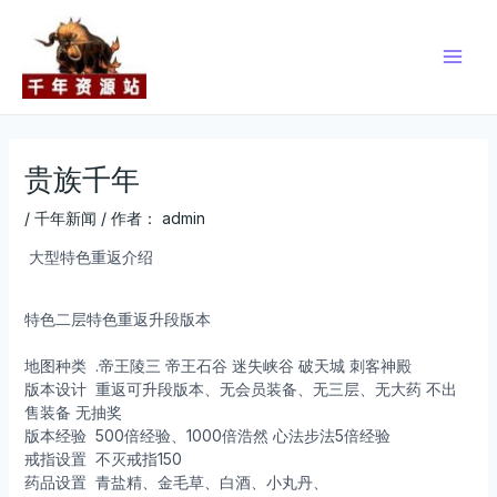
跳
Post
Main
至
navigation
Men
内
容
贵族千年
/
千年新闻
/ 作者：
admin
大型特色重返介绍
特色二层特色重返升段版本
地图种类
.帝王陵三 帝王石谷 迷失峡谷 破天城 刺客神殿
版本设计
重返可升段版本、无会员装备、无三层、无大药 不出
售装备 无抽奖
版本经验
500倍经验、1000倍浩然 心法步法5倍经验
戒指设置
不灭戒指150
药品设置
青盐精、金毛草、白酒、小丸丹、