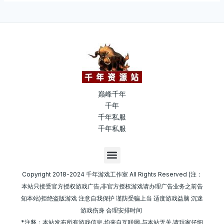
巅峰千年
千年
千年私服
千年私服
M
e
n
Copyright 2018-2024 千年游戏工作室 All Rights Reserved (注：
u
本站只接受官方授权游戏广告,非官方授权游戏请办理广告业务之前告
知本站)拒绝盗版游戏 注意自我保护 谨防受骗上当 适度游戏益脑 沉迷
游戏伤身 合理安排时间
*注释：本站发布所有游戏信息,均来自互联网,与本站无关,请玩家仔细