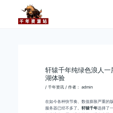
跳
Post
至
navigation
内
容
轩辕千年纯绿色浪人一
湖体验
/
千年资讯
/ 作者：
admin
在如今各种快节奏、数值膨胀严重的
服务器已经不多了。
轩辕千年
选择了