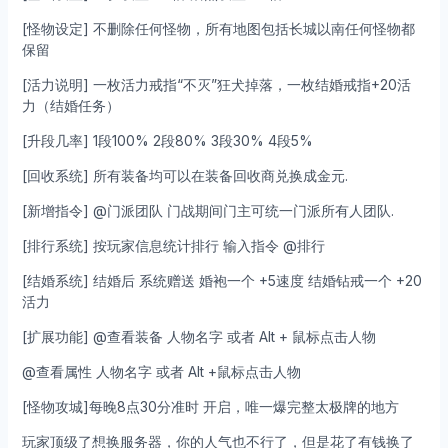
[怪物设定] 不删除任何怪物，所有地图包括长城以南任何怪物都
保留
[活力说明] 一枚活力戒指“不灭”狂犬掉落，一枚结婚戒指+20活
力（结婚任务）
[升段几率] 1段100% 2段80% 3段30% 4段5%
[回收系统] 所有装备均可以在装备回收商兑换成金元.
[新增指令] @门派团队 门战期间门主可统一门派所有人团队.
[排行系统] 按玩家信息统计排行 输入指令 @排行
[结婚系统] 结婚后 系统赠送 婚袍一个 +5速度 结婚钻戒一个 +20
活力
[扩展功能] @查看装备 人物名字 或者 Alt + 鼠标点击人物
@查看属性 人物名字 或者 Alt +鼠标点击人物
[怪物攻城]每晚8点30分准时 开启，唯一爆完整太极牌的地方
玩家顶级了想换服务器，你的人气也不行了，但是花了有钱换了