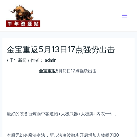
跳
Post
Main
至
navigation
Men
内
容
金宝重返5月13日17点强势出击
/
千年新闻
/ 作者：
admin
金宝重返
5月13日17点强势出击
最好的装备百炼雨中客道袍+太极武器+太极牌+内衣一件，
本服无幻身魔法身法，新步法凌波微步开启增加人物躲闪30