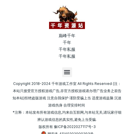
巅峰千年
千年
千年私服
千年私服
M
e
n
Copyright 2018-2024 千年游戏工作室 All Rights Reserved (注：
u
本站只接受官方授权游戏广告,非官方授权游戏请办理广告业务之前告
知本站)拒绝盗版游戏 注意自我保护 谨防受骗上当 适度游戏益脑 沉迷
游戏伤身 合理安排时间
*注释：本站发布所有游戏信息,均来自互联网,与本站无关,请玩家仔细
辨认游戏信息的真实性,避免上当受骗.
版权所有
豫ICP备2022027117号-3
网安备 41140202000293号