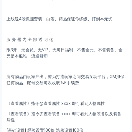
上线送4段狐狸套装、白酒、药品保证你练级、打副本无忧
服 务 器 内 全 部 透 明 化
限3开、无会员、无VIP、无每日福利、不售金元、不售装备、金
元是本服唯一流通货币
所有物品由玩家产出，誓为打造玩家之间交易互动平台，GM担保
任何物品、账号交易每次收取%5手续费
《查看属性》指令@查看属性 xxxx 即可看到人物属性
《查看装备》指令@查看装备 xxxx 即可看到人物装备以及装备
属性
[基础设置] 经验设置100倍 浩然设置100倍