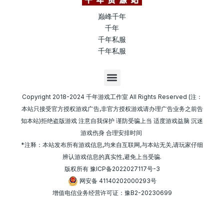
巅峰千年
千年
千年私服
千年私服
M
e
n
Copyright 2018-2024 千年游戏工作室 All Rights Reserved (注：
u
本站只接受官方授权游戏广告,非官方授权游戏请办理广告业务之前告
知本站)拒绝盗版游戏 注意自我保护 谨防受骗上当 适度游戏益脑 沉迷
游戏伤身 合理安排时间
*注释：本站发布所有游戏信息,均来自互联网,与本站无关,请玩家仔细
辨认游戏信息的真实性,避免上当受骗.
版权所有
豫ICP备2022027117号-3
网安备 41140202000293号
增值电信业务经营许可证：豫B2-20230699