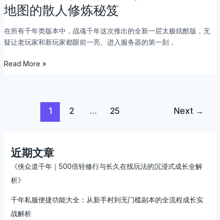
绿
魂
地图的散人修炼秘笈
色
千
服
年
在所有千年类版本中，战魂千年这次推出的全新一层太极炫酷版，无
实
太
疑让老玩家和新玩家都眼前一亮。进入服务器的第一刻，
战
极
攻
炫
Read More »
略：
酷
无
版
商
全
城
攻
1
2
…
25
Next
→
硬
略：
派
一
江
层
湖
新
近期文章
也
地
《侠众道千年｜500倍轻修行与长久在线玩法的沉浸式成长全解
能
图
析》
玩
的
出
散
千年私服便捷功能大全：从新手村到无门槛副本的全流程成长实
深
人
战解析
度
修