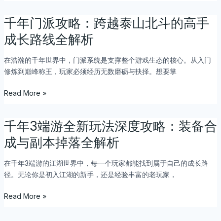
服
详
千年门派攻略：跨越泰山北斗的高手
千
细
年
成长路线全解析
攻
门
略：
派
在浩瀚的千年世界中，门派系统是支撑整个游戏生态的核心。从入门
稳
攻
修炼到巅峰称王，玩家必须经历无数磨砺与抉择。想要掌
定
略：
运
跨
Read More »
营
越
与
泰
高
山
千年3端游全新玩法深度攻略：装备合
千
爆
北
年
成与副本掉落全解析
率
斗
3
体
的
端
在千年3端游的江湖世界中，每一个玩家都能找到属于自己的成长路
验
高
游
径。无论你是初入江湖的新手，还是经验丰富的老玩家，
的
手
全
完
成
新
Read More »
美
长
玩
结
路
法