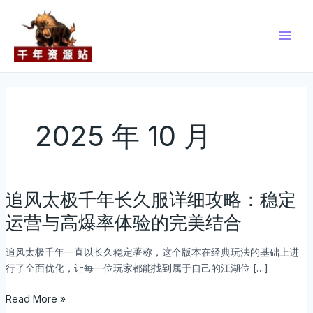
跳
Post
Main
至
pagination
Men
内
容
2025 年 10 月
追风太极千年长久服详细攻略：稳定
追
风
运营与高爆率体验的完美结合
太
极
追风太极千年一直以长久稳定著称，这个版本在经典玩法的基础上进
千
行了全面优化，让每一位玩家都能找到属于自己的江湖位 […]
年
长
Read More »
久