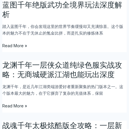
合
线
深
蓝图千年绝版武功全境界玩法深度解
蓝
全
度
图
析
解
攻
千
析
略：
年
踏入蓝图千年，你会发现这里的世界节奏缓慢却又充满惊喜。这个版
装
绝
本的魅力不在于无休止的氪金比拼，而是扎实的修炼体系
备
版
合
武
Read More »
成
功
与
全
副
境
龙渊千年一层侠众道纯绿色服实战攻
龙
本
界
渊
略：无商城硬派江湖也能玩出深度
掉
玩
千
落
法
年
龙渊千年，是近几年江湖类端游爱好者重新聚集的热门版本之一。这
全
深
一
个版本最大的魅力，在于它摒弃了复杂的充值体系，保留
解
度
层
析
解
侠
Read More »
析
众
道
纯
战魂千年太极炫酷版全攻略：一层新
战