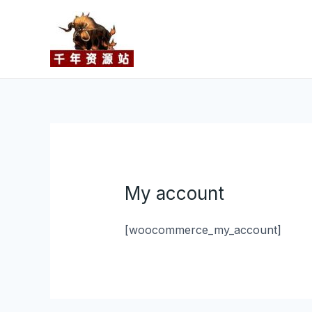
跳
至
内
容
My account
[woocommerce_my_account]