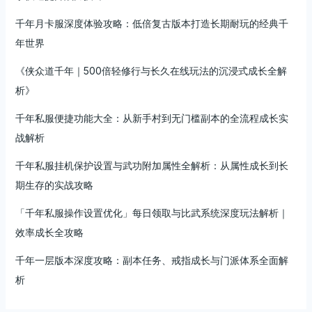
实
千年月卡服深度体验攻略：低倍复古版本打造长期耐玩的经典千
战
心
年世界
得
《侠众道千年｜500倍轻修行与长久在线玩法的沉浸式成长全解
全
解
析》
析
千年私服便捷功能大全：从新手村到无门槛副本的全流程成长实
战解析
千年私服挂机保护设置与武功附加属性全解析：从属性成长到长
期生存的实战攻略
「千年私服操作设置优化」每日领取与比武系统深度玩法解析｜
效率成长全攻略
千年一层版本深度攻略：副本任务、戒指成长与门派体系全面解
析