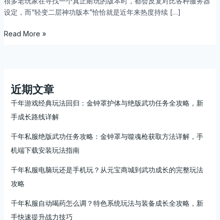
很多老玩家在寻找一个真正耐玩的版本时，都会反复对比各种服务器
宝
设定，而“轻变二层神功版本”恰恰就是近年来热度持续 […]
爽
的
Read More »
版
本
怎
么
玩？
近期文章
二
层
千年游戏经典玩法回归：金钟罩护体与绝版武功任务全攻略，新
神
手成长路线详解
功
千年私服绝版武功任务攻略：金钟罩与噬魂枪获取方法详解，手
轻
变
机端下载安装玩法指南
服
千年私服电脑玩还是手机玩？从元宝商城到武功成长的完整玩法
深
度
攻略
攻
千年私服自动喝药怎么调？特色系统玩法与装备成长全攻略，新
略
与
手快速提升战力技巧