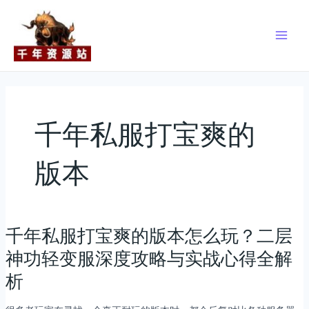
跳
Main
至
Men
内
容
千年私服打宝爽的
版本
千年私服打宝爽的版本怎么玩？二层
千
年
神功轻变服深度攻略与实战心得全解
私
析
服
打