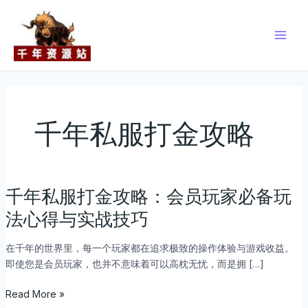
跳
Main
至
Men
内
容
千年私服打金攻略
千年私服打金攻略：会员玩家必备玩
千
年
法心得与实战技巧
私
服
在千年的世界里，每一个玩家都在追求极致的操作体验与游戏收益。
打
即使您是会员玩家，也并不意味着可以高枕无忧，而是拥 […]
金
攻
Read More »
略：