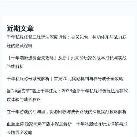
会
员
玩
家
近期文章
必
千年私服任督二脉玩法深度拆解：会员礼包、神功体系与战力跃
备
迁的隐藏逻辑
玩
法
【千年端游进阶全景攻略】从新手到高阶玩家的版本成长与实战
心
路线解析
得
与
千年私服称号系统解析｜首充20元奖励机制与称号成长全攻略
实
战
当“神魔变革”遇上千年江湖：2026全新千年私服特色玩法推荐深
技
度体验与成长攻略
巧
在千年游戏的江湖里，资源回收与成长路线的深度实战攻略解析
血魔重铸·独家高爆率版本深度解析｜千年私服经脉玩法详解与成
长路线全攻略