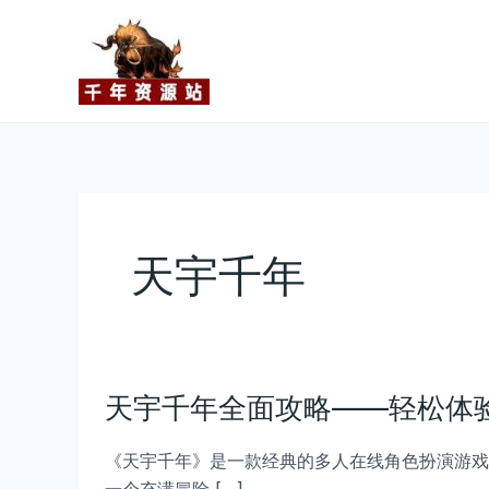
跳
至
内
容
天宇千年
天
天宇千年全面攻略——轻松体
宇
千
《天宇千年》是一款经典的多人在线角色扮演游戏
年