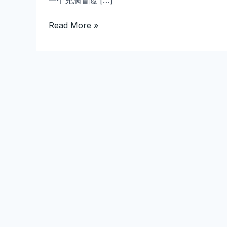
一个充满冒险 […]
全
面
Read More »
攻
略
——
轻
松
体
验
高
倍
版
本、
畅
快
玩
转
经