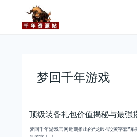
跳
至
内
容
梦回千年游戏
顶
顶级装备礼包价值揭秘与最强
级
装
梦回千年游戏官网近期推出的“龙吟4段黄字套”系
备