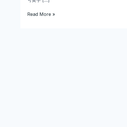
号黄字 […]
礼
包
Read More »
价
值
揭
秘
与
最
强
搭
配
策
略
分
享