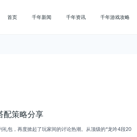
首页
千年新闻
千年资讯
千年游戏攻略
搭配策略分享
列礼包，再度掀起了玩家间的讨论热潮。从顶级的“龙吟4段20