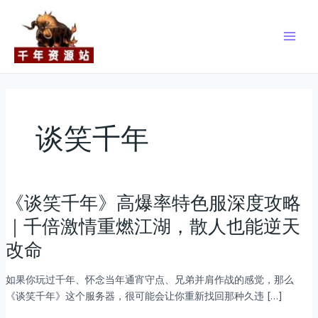
跳
Main
至
Men
内
容
谈笑千年
《谈笑千年》高爆率特色服深度攻略
《谈
笑
｜千倍激情重燃江湖，散人也能逆天
千
改命
年》
高
如果你玩过千年、怀念当年通宵守点、兄弟并肩作战的感觉，那么
爆
《谈笑千年》这个服务器，很可能会让你重新找回那种久违 […]
率
特