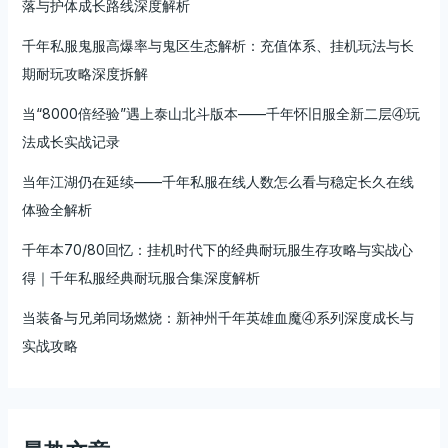
逆
落与护体成长路线深度解析
天
千年私服鬼服高爆率与鬼区生态解析：充值体系、挂机玩法与长
改
命
期耐玩攻略深度拆解
当“8000倍经验”遇上泰山北斗版本——千年怀旧服全新二层④玩
法成长实战记录
当年江湖仍在延续——千年私服在线人数怎么看与稳定长久在线
体验全解析
千年本70/80回忆：挂机时代下的经典耐玩服生存攻略与实战心
得｜千年私服经典耐玩服合集深度解析
当装备与兄弟同场燃烧：新神州千年英雄血魔④系列深度成长与
实战攻略