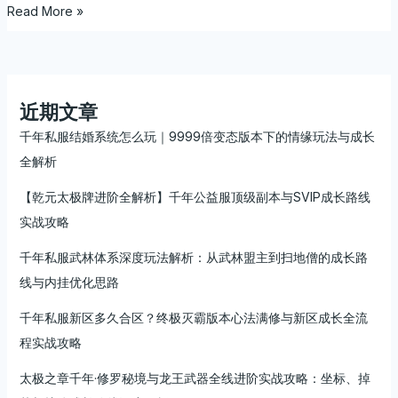
Read More »
色
服
深
度
攻
近期文章
略
｜
千年私服结婚系统怎么玩｜9999倍变态版本下的情缘玩法与成长
千
全解析
倍
【乾元太极牌进阶全解析】千年公益服顶级副本与SVIP成长路线
激
情
实战攻略
重
千年私服武林体系深度玩法解析：从武林盟主到扫地僧的成长路
燃
江
线与内挂优化思路
湖，
千年私服新区多久合区？终极灭霸版本心法满修与新区成长全流
散
人
程实战攻略
也
太极之章千年·修罗秘境与龙王武器全线进阶实战攻略：坐标、掉
能