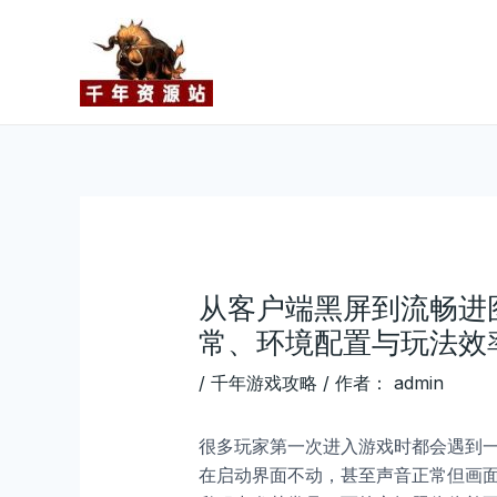
跳
Post
至
navigation
内
容
从客户端黑屏到流畅进
常、环境配置与玩法效
/
千年游戏攻略
/ 作者：
admin
很多玩家第一次进入游戏时都会遇到
在启动界面不动，甚至声音正常但画