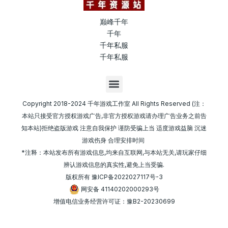
巅峰千年
千年
千年私服
千年私服
M
e
n
Copyright 2018-2024 千年游戏工作室 All Rights Reserved (注：
u
本站只接受官方授权游戏广告,非官方授权游戏请办理广告业务之前告
知本站)拒绝盗版游戏 注意自我保护 谨防受骗上当 适度游戏益脑 沉迷
游戏伤身 合理安排时间
*注释：本站发布所有游戏信息,均来自互联网,与本站无关,请玩家仔细
辨认游戏信息的真实性,避免上当受骗.
版权所有
豫ICP备2022027117号-3
网安备 41140202000293号
增值电信业务经营许可证：豫B2-20230699