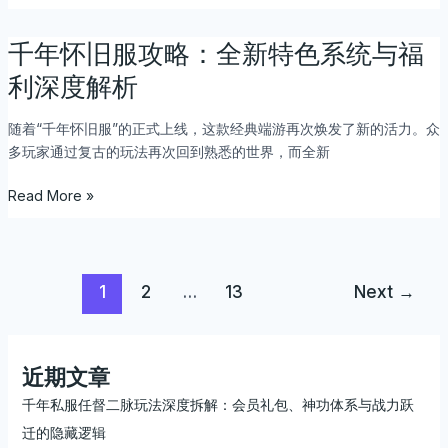
派
略：
等
重
千年怀旧服攻略：全新特色系统与福
千
级、
温
年
装
利深度解析
经
怀
备
典，
旧
回
随着“千年怀旧服”的正式上线，这款经典端游再次焕发了新的活力。众
轻
服
收
多玩家通过复古的玩法再次回到熟悉的世界，而全新
松
攻
等
升
略：
功
Read More »
级
全
能
与
新
详
耐
特
解
玩
色
1
2
…
13
Next
→
系
系
统
统
解
与
析
福
近期文章
利
千年私服任督二脉玩法深度拆解：会员礼包、神功体系与战力跃
深
迁的隐藏逻辑
度