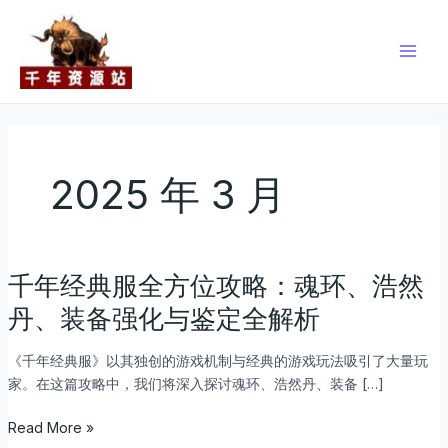
跳
Post
Main
至
pagination
Men
内
容
2025 年 3 月
千年经典服全方位攻略：魂环、浩然
千
年
丹、装备强化与鉴定全解析
经
典
《千年经典服》以其独创的游戏机制与经典的游戏玩法吸引了大量玩
服
家。在这篇攻略中，我们将深入探讨魂环、浩然丹、装备 […]
全
方
Read More »
位