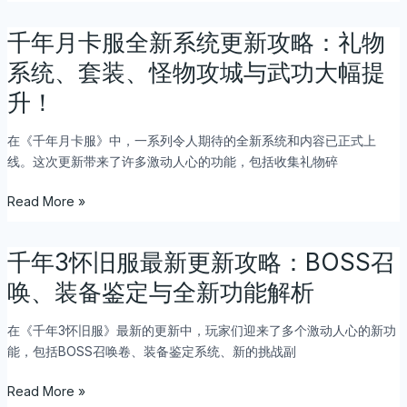
攻
略：
千年月卡服全新系统更新攻略：礼物
千
魂
年
系统、套装、怪物攻城与武功大幅提
环、
月
升！
浩
卡
然
服
丹、
在《千年月卡服》中，一系列令人期待的全新系统和内容已正式上
全
装
线。这次更新带来了许多激动人心的功能，包括收集礼物碎
新
备
系
Read More »
强
统
化
更
与
新
千年3怀旧服最新更新攻略：BOSS召
千
鉴
攻
年
定
唤、装备鉴定与全新功能解析
略：
3
全
礼
怀
解
物
在《千年3怀旧服》最新的更新中，玩家们迎来了多个激动人心的新功
旧
析
系
能，包括BOSS召唤卷、装备鉴定系统、新的挑战副
服
统、
最
Read More »
套
新