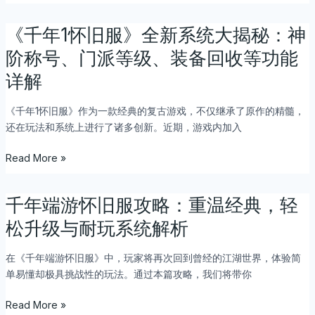
装、
更
怪
新
《千年1怀旧服》全新系统大揭秘：神
《千
物
攻
年
攻
阶称号、门派等级、装备回收等功能
略：
1
城
详解
BOSS
怀
与
召
旧
武
唤、
《千年1怀旧服》作为一款经典的复古游戏，不仅继承了原作的精髓，
服》
功
装
还在玩法和系统上进行了诸多创新。近期，游戏内加入
全
大
备
新
幅
Read More »
鉴
系
提
定
统
升！
与
大
千年端游怀旧服攻略：重温经典，轻
千
全
揭
年
新
松升级与耐玩系统解析
秘：
端
功
神
游
能
阶
在《千年端游怀旧服》中，玩家将再次回到曾经的江湖世界，体验简
怀
解
称
单易懂却极具挑战性的玩法。通过本篇攻略，我们将带你
旧
析
号、
服
Read More »
门
攻