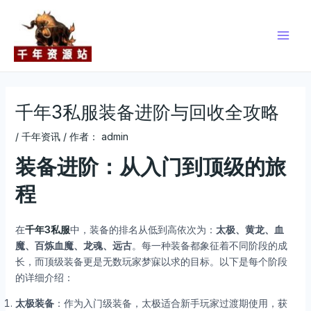
跳
Post
Main
至
navigation
Men
内
容
千年3私服装备进阶与回收全攻略
/
千年资讯
/ 作者：
admin
装备进阶：从入门到顶级的旅
程
在
千年3私服
中，装备的排名从低到高依次为：
太极、黄龙、血
魔、百炼血魔、龙魂、远古
。每一种装备都象征着不同阶段的成
长，而顶级装备更是无数玩家梦寐以求的目标。以下是每个阶段
的详细介绍：
太极装备
：作为入门级装备，太极适合新手玩家过渡期使用，获