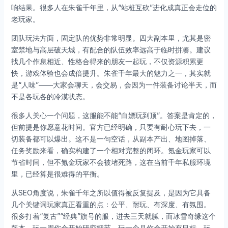
响结果。很多人在朱雀千年里，从“站桩互砍”进化成真正会走位的
老玩家。
团队玩法方面，固定队的优势非常明显。四大副本里，尤其是密
室禁地与高层破天城，有配合的队伍效率远高于临时拼凑。建议
找几个作息相近、性格合得来的朋友一起玩，不仅资源积累更
快，游戏体验也会成倍提升。朱雀千年最大的魅力之一，其实就
是“人味”——大家会聊天，会交易，会因为一件装备讨论半天，而
不是各玩各的冷漠状态。
很多人关心一个问题，这服能不能“白嫖玩到顶”。答案是肯定的，
但前提是你愿意花时间。官方已经明确，只要有耐心玩下去，一
切装备都可以爆出。这不是一句空话，从副本产出、地图掉落、
任务奖励来看，确实构建了一个相对完整的闭环。氪金玩家可以
节省时间，但不氪金玩家不会被堵死路，这在当前千年私服环境
里，已经算是很难得的平衡。
从SEO角度说，朱雀千年之所以值得被反复提及，是因为它具备
几个关键词玩家真正看重的点：公平、耐玩、有深度、有氛围。
很多打着“复古”“经典”旗号的服，进去三天就腻，而冰雪奇缘这个
版本，玩一周你会开始研究细节，玩一个月你会开始有目标，玩