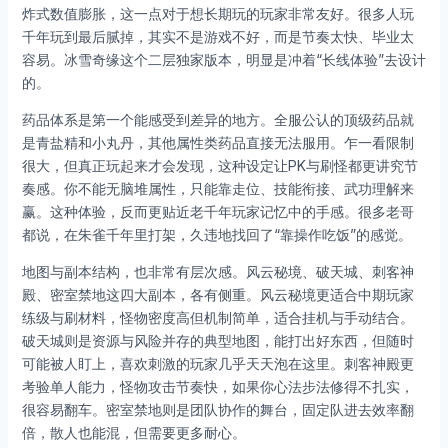
炸式数值膨胀，这一点对于想长期玩的玩家非常友好。很多人玩
千年玩到最后腻掉，其实不是游戏不好，而是节奏太快、毕业太
容易。冰雪奇缘这个二层独家版本，明显是冲着“长线体验”去设计
的。
药品体系是第一个能感受到差异的地方。全服公认的顶级药品就
是青盐精和小丸丹，其他属性类药品直接无法服用。乍一看限制
很大，但真正玩起来才会发现，这种设定让PK与刷怪都更讲究节
奏感。你不能无脑堆属性，只能靠走位、技能衔接、武功理解来
赢。这种体验，反而更贴近老千年玩家记忆中的手感。很多老哥
都说，在朱雀千年里打架，久违地找回了“靠操作吃饭”的感觉。
地图与副本结构，也非常有层次感。风云秘境、破天城、刺客神
殿、密室禁地这四大副本，各有侧重。风云秘境更适合中期玩家
练级与刷材料，怪物密度高但机制简单，适合挂机与手动结合。
破天城则是资源与风险并存的典型地图，能打出好东西，但随时
可能被人盯上，喜欢刺激的玩家几乎天天泡在这里。刺客神殿更
考验单人能力，怪物攻击节奏快，如果你心法步法修得不扎实，
很容易翻车。密室禁地则是团队协作的舞台，固定队进去效率翻
倍，散人也能混，但需要更多耐心。