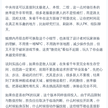
中央传送可以直接到太极老人、本馆、二馆，这一点对做任务的
效率提升非常明显。很多老服最折磨人的不是怪难打，而是路太
远、流程太绕。朱雀千年在这方面做了明显优化，让你把时间花
在真正有乐趣的地方，比如研究打法、刷副本、和人PK、组队聊
天。
狐狸内丹双击即可换取这个小细节，也体现了设计者对玩家体验
的理解。不用查一堆NPC，不用跑半张地图，减少操作负担，但
又不至于破坏游戏节奏。这类“微优化”看似不起眼，玩久了你会越
来越觉得舒服。
说到实战心得，如果你是散人玩家，在朱雀千年里完全有生存空
间，但思路一定要对。前期不要急着追求所谓“毕业装备”，先把心
法、步法、基础武功打牢。尤其是步法，很多新人不重视，结果
到了刺客神殿或者破天城，被怪物追着打，药耗翻倍，效率极
低。把基础属性堆扎实，再去挑战高阶地图，体验会完全不同。
如果你是喜欢PK的玩家，这个版本同样值得投入。由于药品限制
与数值控制，胜负往往取决于临场判断。什么时候拉开距离，什
么时候贴身压制，什么时候假动作骗技能，这些细节都会直接影