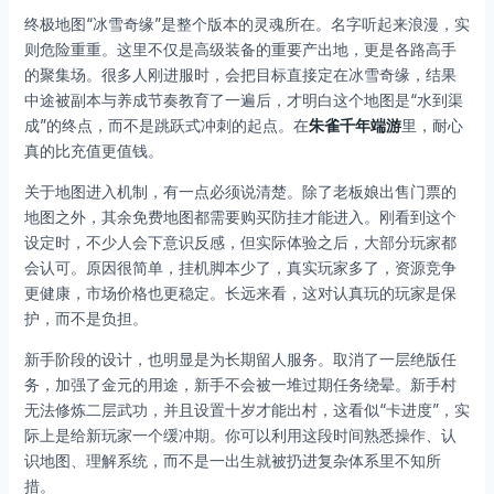
终极地图“冰雪奇缘”是整个版本的灵魂所在。名字听起来浪漫，实
则危险重重。这里不仅是高级装备的重要产出地，更是各路高手
的聚集场。很多人刚进服时，会把目标直接定在冰雪奇缘，结果
中途被副本与养成节奏教育了一遍后，才明白这个地图是“水到渠
成”的终点，而不是跳跃式冲刺的起点。在
朱雀千年端游
里，耐心
真的比充值更值钱。
关于地图进入机制，有一点必须说清楚。除了老板娘出售门票的
地图之外，其余免费地图都需要购买防挂才能进入。刚看到这个
设定时，不少人会下意识反感，但实际体验之后，大部分玩家都
会认可。原因很简单，挂机脚本少了，真实玩家多了，资源竞争
更健康，市场价格也更稳定。长远来看，这对认真玩的玩家是保
护，而不是负担。
新手阶段的设计，也明显是为长期留人服务。取消了一层绝版任
务，加强了金元的用途，新手不会被一堆过期任务绕晕。新手村
无法修炼二层武功，并且设置十岁才能出村，这看似“卡进度”，实
际上是给新玩家一个缓冲期。你可以利用这段时间熟悉操作、认
识地图、理解系统，而不是一出生就被扔进复杂体系里不知所
措。