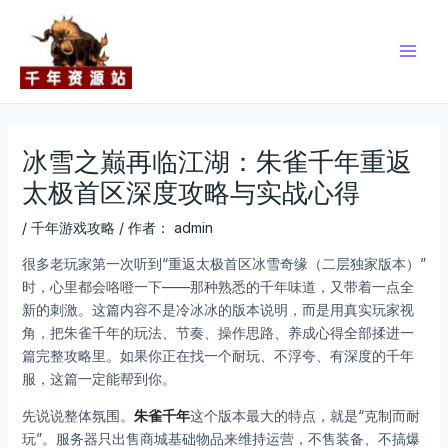
跳
Post
Main
至
navigation
Men
内
容
冰雪之巅再临江湖：朱雀千年重返
太极首区深度攻略与实战心得
/
千年游戏攻略
/ 作者：
admin
很多老玩家第一次听到“重返太极首区冰雪奇缘（二层独家版本）”
时，心里都会咯噔一下——那种熟悉的千年味道，又带着一点全
新的刺激。这篇内容不是冷冰冰的版本说明，而是用真实玩家视
角，把朱雀千年的玩法、节奏、操作思路、养成心得全部揉进一
篇完整攻略里。如果你正在找一个耐玩、不浮夸、有深度的千年
服，这篇一定能帮到你。
先说说整体氛围。
朱雀千年
这个版本最大的特点，就是“克制而耐
玩”。服务器只出售商城基础物品来维持运营，不售装备、不搞爆