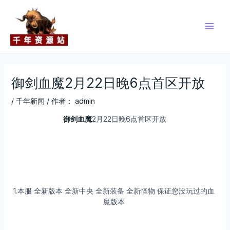
跳
Post
Main
至
navigation
Men
内
容
御剑血魔2月22日晚6点首区开放
/
千年新闻
/ 作者：
admin
御剑血魔
2月22日晚6点首区开放
1.本服 全新版本 全新中央 全新装备 全新怪物 保证您没玩过的血
魔版本