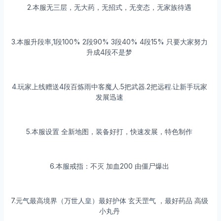
2.本服无三层，无大药，无招式，无变态，无家族待遇
3.本服升段率,1段100% 2段90% 3段40% 4段15% 只要大家努力
升成4段不是梦
4.玩家上线赠送4段百炼雨中客魔人.5把武器.2把远程.让新手玩家
发展迅速
5.本服设置 全新地图，装备好打，快速发展，特色制作
6.本服戒指：不灭 加血200 由僵尸爆出
7.元气最高境界（万世人皇）最好护体 玄天罡气 ，最好药品 高级
小丸丹