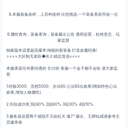
8.本服装备改样，上百种改样.任您挑选.一个装备美容符改一次
9.属性查询，装备查询，装备爆出公告 透明设置，杜绝变态，玩
家监督
独家版本设置超高爆率.绚丽的新装备.打造血魔经典!.
>>>>大区制无差距◆长久稳定首选<<<<
本服承诺任何要待遇的 乞讨的 客服一个金子都不会给 请大家监
督
1.经验3000、浩然5000、步法85 心法85出效果(增加特色心法
效果,增加人物属性)
2.升段成功率,1段90% 2段80% 3段30% 4段10%.
3.服务器设置两个戒指不灭由狂犬 僵尸 爆出、王牌钻戒请参考主
页爆率表