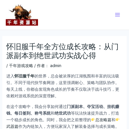
跳
Post
Main
至
navigation
Men
内
容
怀旧服千年全方位成长攻略：从门
派副本到绝世武功实战心得
/
千年游戏攻略
/ 作者：
admin
进入
怀旧服千年
的世界，总会被浓厚的江湖氛围和丰富的玩法吸
引。不同于现代快节奏网游，这里强调耐心、策略与团队协作。
每天上线，你都会发现角色成长的节奏不仅取决于战斗技巧，更
依赖对游戏系统的深度理解。
在这个攻略中，我会分享如何通过
门派副本、夺宝活动、挂机赚
钱、每日签到、称号系统
和
绝世武功
等玩法快速提升战力，打造
一个稳步成长的角色。同时，我会把之前整理的
总攻略篇
和
武器篇
作为内链加入，方便玩家深入了解装备选择与成长策略。