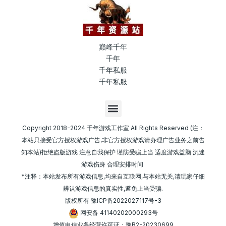
巅峰千年
千年
千年私服
千年私服
M
e
n
Copyright 2018-2024 千年游戏工作室 All Rights Reserved (注：
u
本站只接受官方授权游戏广告,非官方授权游戏请办理广告业务之前告
知本站)拒绝盗版游戏 注意自我保护 谨防受骗上当 适度游戏益脑 沉迷
游戏伤身 合理安排时间
*注释：本站发布所有游戏信息,均来自互联网,与本站无关,请玩家仔细
辨认游戏信息的真实性,避免上当受骗.
版权所有
豫ICP备2022027117号-3
网安备 41140202000293号
增值电信业务经营许可证：豫B2-20230699