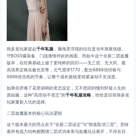
很多老玩家提起
千年私服
，脑海里浮现的往往是当年熬夜练级、
守BOSS爆装备、门战激情对砍的画面。而如今这个全新二层血魔
版本，在经典基础上做了更纯粹的回归——无三层、无大药、最
高境界定格在极光至尊，元气需求1770，配合8888倍经验与
9999倍浩然的节奏，让整个成长路线变得紧凑却不失深度。
如果你厌倦了花里胡哨的变态设定，又不想回到慢到怀疑人生的
原始服，这种“高倍但不变态”的
千年私服攻略
，恰恰是目前很多老
玩家重新入坑的选择。
二层血魔版本的核心玩法逻辑
这个版本最大的亮点在于“全新二层设定”与“彻底取消三层”。意味
着所有战力结构都围绕二层武功体系与血魔玩法展开，不存在后