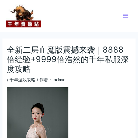
跳
Post
Main
至
navigation
Men
内
容
全新二层血魔版震撼来袭｜8888
倍经验+9999倍浩然的千年私服深
度攻略
/
千年游戏攻略
/ 作者：
admin