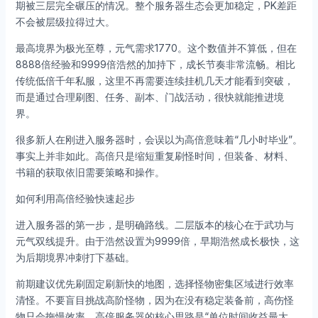
期被三层完全碾压的情况。整个服务器生态会更加稳定，PK差距
不会被层级拉得过大。
最高境界为极光至尊，元气需求1770。这个数值并不算低，但在
8888倍经验和9999倍浩然的加持下，成长节奏非常流畅。相比
传统低倍千年私服，这里不再需要连续挂机几天才能看到突破，
而是通过合理刷图、任务、副本、门战活动，很快就能推进境
界。
很多新人在刚进入服务器时，会误以为高倍意味着“几小时毕业”。
事实上并非如此。高倍只是缩短重复刷怪时间，但装备、材料、
书籍的获取依旧需要策略和操作。
如何利用高倍经验快速起步
进入服务器的第一步，是明确路线。二层版本的核心在于武功与
元气双线提升。由于浩然设置为9999倍，早期浩然成长极快，这
为后期境界冲刺打下基础。
前期建议优先刷固定刷新快的地图，选择怪物密集区域进行效率
清怪。不要盲目挑战高阶怪物，因为在没有稳定装备前，高伤怪
物只会拖慢效率。高倍服务器的核心思路是“单位时间收益最大