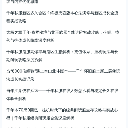
线与内挂优化思路
千年私服新区多久合区？终极灭霸版本心法满修与新区成长全流
程实战攻略
太极之章千年·修罗秘境与龙王武器全线进阶实战攻略：坐标、掉
落与护体成长路线深度解析
千年私服鬼服高爆率与鬼区生态解析：充值体系、挂机玩法与长
期耐玩攻略深度拆解
当“8000倍经验”遇上泰山北斗版本——千年怀旧服全新二层④玩
法成长实战记录
当年江湖仍在延续——千年私服在线人数怎么看与稳定长久在线
体验全解析
千年本70/80回忆：挂机时代下的经典耐玩服生存攻略与实战心
得｜千年私服经典耐玩服合集深度解析