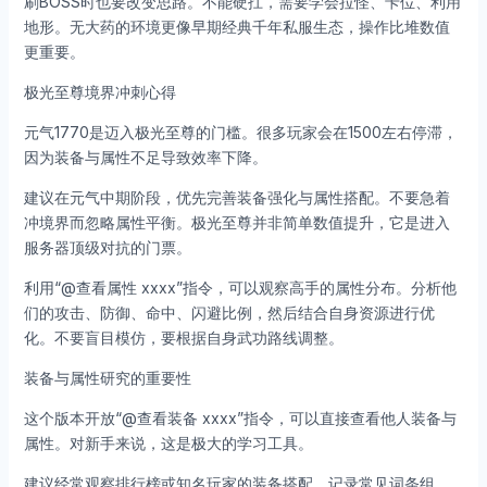
刷BOSS时也要改变思路。不能硬扛，需要学会拉怪、卡位、利用
地形。无大药的环境更像早期经典千年私服生态，操作比堆数值
更重要。
极光至尊境界冲刺心得
元气1770是迈入极光至尊的门槛。很多玩家会在1500左右停滞，
因为装备与属性不足导致效率下降。
建议在元气中期阶段，优先完善装备强化与属性搭配。不要急着
冲境界而忽略属性平衡。极光至尊并非简单数值提升，它是进入
服务器顶级对抗的门票。
利用“@查看属性 xxxx”指令，可以观察高手的属性分布。分析他
们的攻击、防御、命中、闪避比例，然后结合自身资源进行优
化。不要盲目模仿，要根据自身武功路线调整。
装备与属性研究的重要性
这个版本开放“@查看装备 xxxx”指令，可以直接查看他人装备与
属性。对新手来说，这是极大的学习工具。
建议经常观察排行榜或知名玩家的装备搭配，记录常见词条组