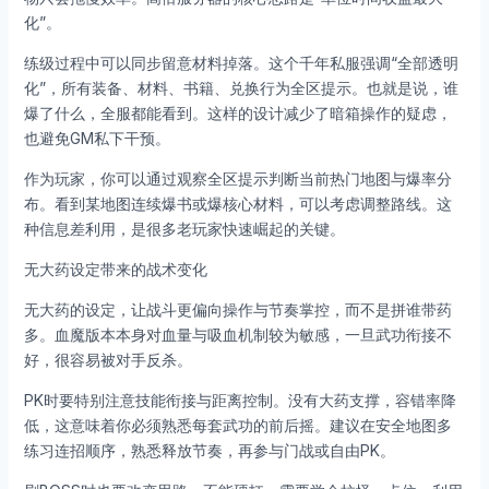
化”。
练级过程中可以同步留意材料掉落。这个千年私服强调“全部透明
化”，所有装备、材料、书籍、兑换行为全区提示。也就是说，谁
爆了什么，全服都能看到。这样的设计减少了暗箱操作的疑虑，
也避免GM私下干预。
作为玩家，你可以通过观察全区提示判断当前热门地图与爆率分
布。看到某地图连续爆书或爆核心材料，可以考虑调整路线。这
种信息差利用，是很多老玩家快速崛起的关键。
无大药设定带来的战术变化
无大药的设定，让战斗更偏向操作与节奏掌控，而不是拼谁带药
多。血魔版本本身对血量与吸血机制较为敏感，一旦武功衔接不
好，很容易被对手反杀。
PK时要特别注意技能衔接与距离控制。没有大药支撑，容错率降
低，这意味着你必须熟悉每套武功的前后摇。建议在安全地图多
练习连招顺序，熟悉释放节奏，再参与门战或自由PK。