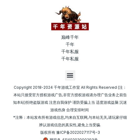
巅峰千年
千年
千年私服
千年私服
M
e
n
Copyright 2018-2024 千年游戏工作室 All Rights Reserved (注：
u
本站只接受官方授权游戏广告,非官方授权游戏请办理广告业务之前告
知本站)拒绝盗版游戏 注意自我保护 谨防受骗上当 适度游戏益脑 沉迷
游戏伤身 合理安排时间
*注释：本站发布所有游戏信息,均来自互联网,与本站无关,请玩家仔细
辨认游戏信息的真实性,避免上当受骗.
版权所有
豫ICP备2022027117号-3
网安备 41140202000293号