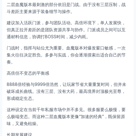
二层血魔版本最刺激的部分依旧是门战。由于没有三层压制，战
斗差距主要来源于装备细节与操作。
建议加入活跃门派，参与团队活动。高倍环境下，单人发展快，
但真正拉开差距的是团队资源共享与协作。门派成员之间可以互
通材料信息，协调打BOSS时间，减少内耗。
门战时，指挥与站位尤为重要。血魔版本对爆发窗口敏感，一次
集火往往决定胜负。多参与实战，你会逐渐摸索出适合自己的节
奏。
高倍但不变态的平衡感
8888倍经验与9999倍浩然，让玩家节省大量重复时间，但并未
破坏成长曲线。没有三层、没有大药，最高境界封顶极光至尊，
形成稳定生态。
这种设定在当前千年私服市场中并不多见。很多服要么极慢，要
么极端变态。而这种二层血魔版本更像“加速的经典”，既保留原
味，又避免枯燥。
长期发展建议