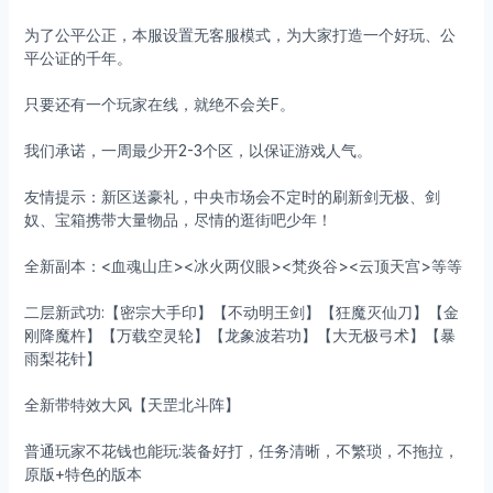
为了公平公正，本服设置无客服模式，为大家打造一个好玩、公
平公证的千年。
只要还有一个玩家在线，就绝不会关F。
我们承诺，一周最少开2-3个区，以保证游戏人气。
友情提示：新区送豪礼，中央市场会不定时的刷新剑无极、剑
奴、宝箱携带大量物品，尽情的逛街吧少年！
全新副本：<血魂山庄><冰火两仪眼><梵炎谷><云顶天宫>等等
二层新武功:【密宗大手印】【不动明王剑】【狂魔灭仙刀】【金
刚降魔杵】【万载空灵轮】【龙象波若功】【大无极弓术】【暴
雨梨花针】
全新带特效大风【天罡北斗阵】
普通玩家不花钱也能玩:装备好打，任务清晰，不繁琐，不拖拉，
原版+特色的版本