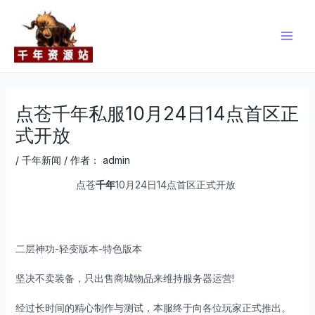
跳
Post
Main
至
navigation
Men
内
容
点苍千年私服10月24日14点首区正
式开放
/
千年新闻
/ 作者：
admin
点苍
千年
10月24日14点首区正式开放
二层神功-轻变版本-特色版本
坚决不卖装备，只出售商城物品来维持服务器运营!
经过长时间的精心制作与测试，本服终于向各位玩家正式推出。