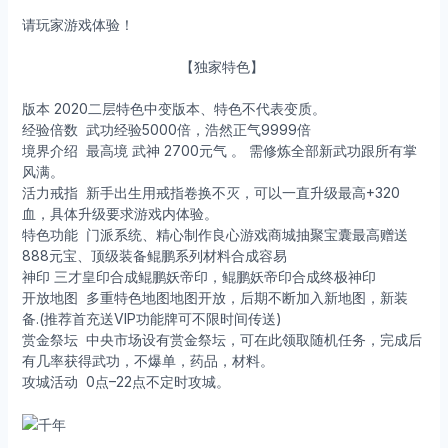
请玩家游戏体验！
【独家特色】
版本
2020二层特色中变版本、特色不代表变质。
经验倍数
武功经验5000倍，浩然正气9999倍
境界介绍
最高境 武神 2700元气 。 需修炼全部新武功跟所有掌
风满。
活力戒指
新手出生用戒指卷换不灭，可以一直升级最高+320
血，具体升级要求游戏内体验。
特色功能
门派系统、精心制作良心游戏商城抽聚宝囊最高赠送
888元宝、顶级装备鲲鹏系列材料合成容易
神印
三才皇印合成鲲鹏妖帝印，鲲鹏妖帝印合成终极神印
开放地图
多重特色地图地图开放，后期不断加入新地图，新装
备.(推荐首充送VIP功能牌可不限时间传送)
赏金祭坛
中央市场设有赏金祭坛，可在此领取随机任务，完成后
有几率获得武功，不爆单，药品，材料。
攻城活动
0点–22点不定时攻城。