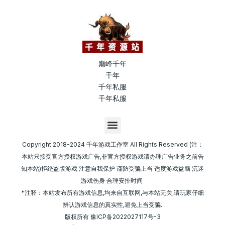
巅峰千年
千年
千年私服
千年私服
M
e
n
Copyright 2018-2024 千年游戏工作室 All Rights Reserved (注：
u
本站只接受官方授权游戏广告,非官方授权游戏请办理广告业务之前告
知本站)拒绝盗版游戏 注意自我保护 谨防受骗上当 适度游戏益脑 沉迷
游戏伤身 合理安排时间
*注释：本站发布所有游戏信息,均来自互联网,与本站无关,请玩家仔细
辨认游戏信息的真实性,避免上当受骗.
版权所有
豫ICP备2022027117号-3