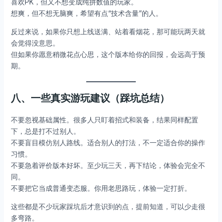
喜欢PK，但又不想变成纯拼数值的玩家。
想爽，但不想无脑爽，希望有点“技术含量”的人。
反过来说，如果你只想上线送满、站着看烟花，那可能玩两天就
会觉得没意思。
但如果你愿意稍微花点心思，这个版本给你的回报，会远高于预
期。
八、一些真实游玩建议（踩坑总结）
不要忽视基础属性。很多人只盯着招式和装备，结果同样配置
下，总是打不过别人。
不要盲目模仿别人路线。适合别人的打法，不一定适合你的操作
习惯。
不要急着评价版本好坏。至少玩三天，再下结论，体验会完全不
同。
不要把它当成普通变态服。你用老思路玩，体验一定打折。
这些都是不少玩家踩坑后才意识到的点，提前知道，可以少走很
多弯路。