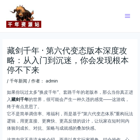
跳
Post
Main
至
navigation
Men
内
容
藏剑千年 · 第六代变态版本深度攻
略：从入门到沉迷，你会发现根本
停不下来
/
千年新闻
/ 作者：
admin
如果你玩过太多“换皮千年”、套路千年的老版本，那么当你真正进
入
藏剑千年
的世界，很可能会产生一种久违的感觉——这游戏，
终于有点意思了。
它不是简单调倍率、堆福利，而是基于“第六代变态体系”重构玩法
逻辑，用更直接、更爽快、更高反馈的设计，让玩家在短时间内
体验到成长、对抗、策略与成就感的叠加快感。
这篇内容不是流水账介绍，而是以真实玩家视角，结合操作、心