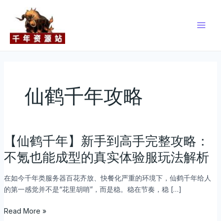
跳
Main
至
Men
内
容
仙鹤千年攻略
【仙鹤千年】新手到高手完整攻略：
【仙
鹤
不氪也能成型的真实体验服玩法解析
千
年】
在如今千年类服务器百花齐放、快餐化严重的环境下，仙鹤千年给人
新
的第一感觉并不是“花里胡哨”，而是稳。稳在节奏，稳 […]
手
到
Read More »
高