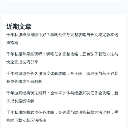
手
完
整
攻
近期文章
略：
千年私服模拟器哪个好？狮吼剑任务完整攻略与长期稳定版本选
不
择指南
氪
也
千年私服苹果能玩吗？狮吼任务完整攻略，五色珠子获取方法与
能
快速完成技巧分享
成
型
千年网游绿色长久服深度体验攻略：帝王陵、狐狸洞与药王谷装
的
备成长路线全面解析
真
实
千年游戏经典玩法回归：金钟罩护体与绝版武功任务全攻略，新
体
手成长路线详解
验
服
千年私服绝版武功任务攻略：金钟罩与噬魂枪获取方法详解，手
玩
机端下载安装玩法指南
法