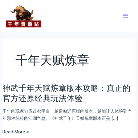
跳
Main
至
Men
内
容
千年天赋炼章
神武千年天赋炼章版本攻略：真正的
神
武
官方还原经典玩法体验
千
年
千年的玩家们应该都明白，越是贴近原版的版本，越能让人体验到当
天
年那种纯粹的江湖气息。《神武千年》天赋炼章版本正是 […]
赋
炼
Read More »
章