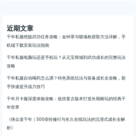
版
本
攻
略：
近期文章
真
千年私服绝版武功任务攻略：金钟罩与噬魂枪获取方法详解，手
正
机端下载安装玩法指南
的
官
千年私服电脑玩还是手机玩？从元宝商城到武功成长的完整玩法
方
攻略
还
原
千年私服自动喝药怎么调？特色系统玩法与装备成长全攻略，新
经
手快速提升战力技巧
典
玩
千年月卡服深度体验攻略：低倍复古版本打造长期耐玩的经典千
法
年世界
体
验
《侠众道千年｜500倍轻修行与长久在线玩法的沉浸式成长全解
析》