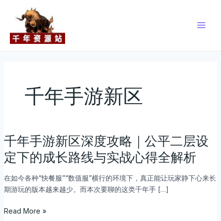
跳
Main
至
Men
内
容
千年手游新区
千年手游新区深度攻略｜公平二层设
千
年
定下的成长路线与实战心得全解析
手
游
在如今各种“快餐服”“数值服”横行的环境下，真正能让玩家静下心来长
新
期游玩的版本越来越少。而本次要聊的这类千年手 […]
区
深
Read More »
度