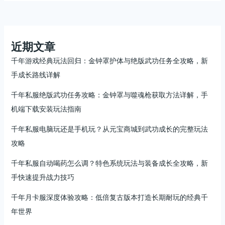
攻
略
｜
公
近期文章
平
千年游戏经典玩法回归：金钟罩护体与绝版武功任务全攻略，新
二
手成长路线详解
层
设
千年私服绝版武功任务攻略：金钟罩与噬魂枪获取方法详解，手
定
机端下载安装玩法指南
下
的
千年私服电脑玩还是手机玩？从元宝商城到武功成长的完整玩法
成
攻略
长
路
千年私服自动喝药怎么调？特色系统玩法与装备成长全攻略，新
线
手快速提升战力技巧
与
实
千年月卡服深度体验攻略：低倍复古版本打造长期耐玩的经典千
战
年世界
心