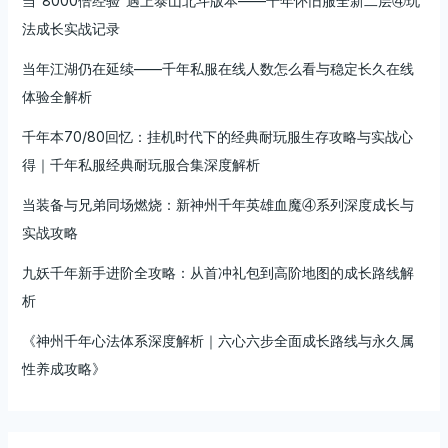
当“8000倍经验”遇上泰山北斗版本——千年怀旧服全新二层④玩
路
法成长实战记录
全
解
当年江湖仍在延续——千年私服在线人数怎么看与稳定长久在线
析
体验全解析
千年本70/80回忆：挂机时代下的经典耐玩服生存攻略与实战心
得｜千年私服经典耐玩服合集深度解析
当装备与兄弟同场燃烧：新神州千年英雄血魔④系列深度成长与
实战攻略
九妖千年新手进阶全攻略：从首冲礼包到高阶地图的成长路线解
析
《神州千年心法体系深度解析｜六心六步全面成长路线与永久属
性养成攻略》