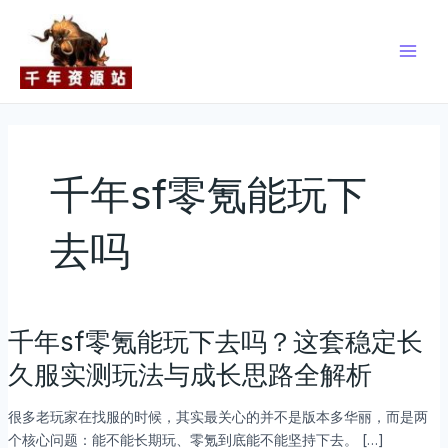
跳
Main
至
Men
内
容
千年sf零氪能玩下
去吗
千年sf零氪能玩下去吗？这套稳定长
千
年
久服实测玩法与成长思路全解析
sf
零
很多老玩家在找服的时候，其实最关心的并不是版本多华丽，而是两
氪
个核心问题：能不能长期玩、零氪到底能不能坚持下去。 […]