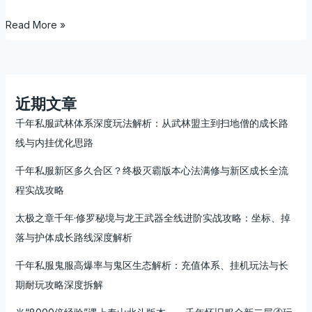
能
玩
Read More »
下
去
吗？
这
套
近期文章
稳
千年私服武林体系深度玩法解析：从武林盟主到扫地僧的成长路
定
线与内挂优化思路
长
久
千年私服新区多久合区？终极灭霸版本心法满修与新区成长全流
服
程实战攻略
实
测
太极之章千年·修罗秘境与龙王武器全线进阶实战攻略：坐标、掉
玩
落与护体成长路线深度解析
法
与
千年私服鬼服高爆率与鬼区生态解析：充值体系、挂机玩法与长
成
期耐玩攻略深度拆解
长
思