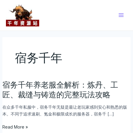
跳
Main
至
Men
内
容
宿务千年
宿务千年养老服全解析：炼丹、工
宿
务
匠、裁缝与铸造的完整玩法攻略
千
年
在众多千年私服中，宿务千年无疑是最让老玩家感到安心和熟悉的版
养
本。不同于追求速刷、氪金和极限成长的服务器，宿务千 […]
老
服
Read More »
全