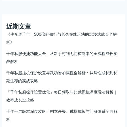
解
析：
炼
丹、
近期文章
工
《侠众道千年｜500倍轻修行与长久在线玩法的沉浸式成长全解
匠、
析》
裁
缝
千年私服便捷功能大全：从新手村到无门槛副本的全流程成长实
与
战解析
铸
造
千年私服挂机保护设置与武功附加属性全解析：从属性成长到长
的
期生存的实战攻略
完
整
「千年私服操作设置优化」每日领取与比武系统深度玩法解析｜
玩
效率成长全攻略
法
攻
千年一层版本深度攻略：副本任务、戒指成长与门派体系全面解
略
析