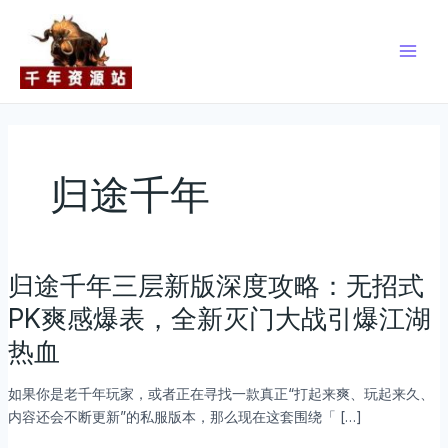
跳
Main
至
Men
内
容
归途千年
归途千年三层新版深度攻略：无招式
归
途
PK爽感爆表，全新灭门大战引爆江湖
千
热血
年
三
如果你是老千年玩家，或者正在寻找一款真正“打起来爽、玩起来久、
层
内容还会不断更新”的私服版本，那么现在这套围绕「 […]
新
版