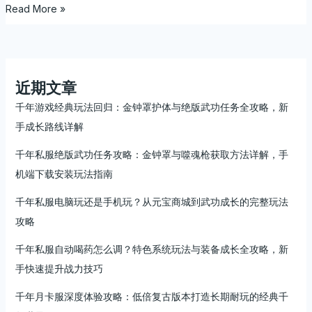
Read More »
深
度
攻
略：
无
近期文章
招
式
千年游戏经典玩法回归：金钟罩护体与绝版武功任务全攻略，新
PK
手成长路线详解
爽
千年私服绝版武功任务攻略：金钟罩与噬魂枪获取方法详解，手
感
爆
机端下载安装玩法指南
表，
千年私服电脑玩还是手机玩？从元宝商城到武功成长的完整玩法
全
新
攻略
灭
千年私服自动喝药怎么调？特色系统玩法与装备成长全攻略，新
门
大
手快速提升战力技巧
战
千年月卡服深度体验攻略：低倍复古版本打造长期耐玩的经典千
引