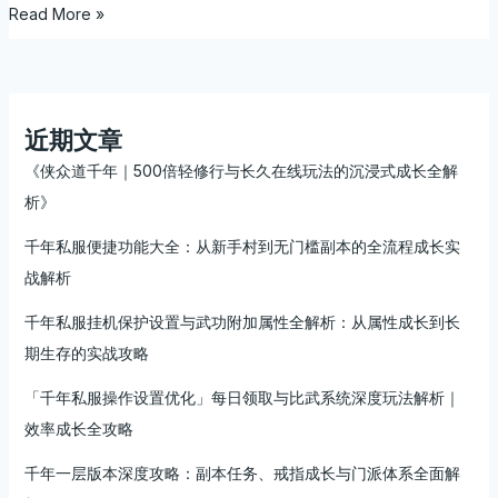
Read More »
轻
变
版
深
度
近期文章
攻
略：
《侠众道千年｜500倍轻修行与长久在线玩法的沉浸式成长全解
稳
析》
定
千年私服便捷功能大全：从新手村到无门槛副本的全流程成长实
耐
玩
战解析
体
千年私服挂机保护设置与武功附加属性全解析：从属性成长到长
验、
装
期生存的实战攻略
备
「千年私服操作设置优化」每日领取与比武系统深度玩法解析｜
保
值、
效率成长全攻略
无
千年一层版本深度攻略：副本任务、戒指成长与门派体系全面解
外