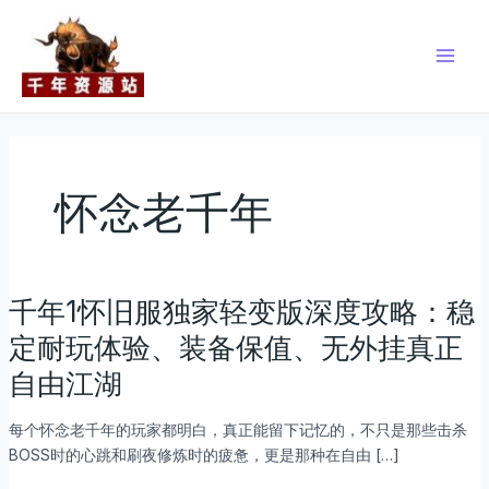
跳
Main
至
Men
内
容
怀念老千年
千年1怀旧服独家轻变版深度攻略：稳
千
年
定耐玩体验、装备保值、无外挂真正
1
自由江湖
怀
旧
每个怀念老千年的玩家都明白，真正能留下记忆的，不只是那些击杀
服
BOSS时的心跳和刷夜修炼时的疲惫，更是那种在自由 […]
独
家