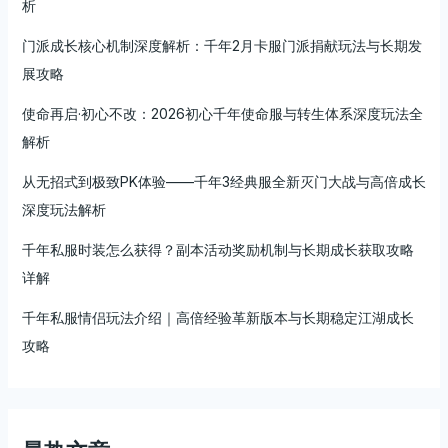
挂
析
真
门派成长核心机制深度解析：千年2月卡服门派捐献玩法与长期发
正
自
展攻略
由
使命再启·初心不改：2026初心千年使命服与转生体系深度玩法全
江
解析
湖
从无招式到极致PK体验——千年3经典服全新灭门大战与高倍成长
深度玩法解析
千年私服时装怎么获得？副本活动奖励机制与长期成长获取攻略
详解
千年私服情侣玩法介绍｜高倍经验革新版本与长期稳定江湖成长
攻略