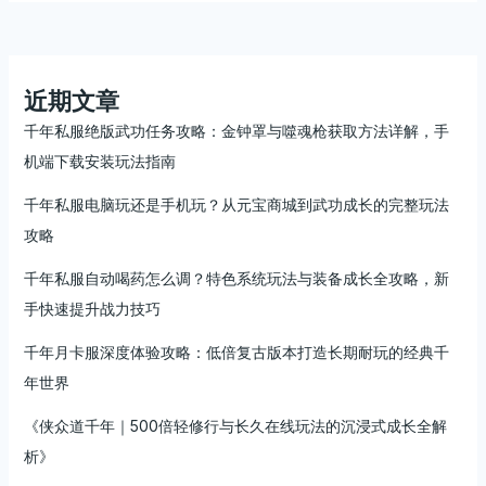
新
年
首
区
近期文章
火
千年私服绝版武功任务攻略：金钟罩与噬魂枪获取方法详解，手
热
机端下载安装玩法指南
开
启！
千年私服电脑玩还是手机玩？从元宝商城到武功成长的完整玩法
打
攻略
造
PK
千年私服自动喝药怎么调？特色系统玩法与装备成长全攻略，新
战
手快速提升战力技巧
斗
的
千年月卡服深度体验攻略：低倍复古版本打造长期耐玩的经典千
巅
年世界
峰
体
《侠众道千年｜500倍轻修行与长久在线玩法的沉浸式成长全解
验
析》