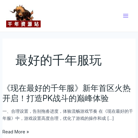
跳
Main
至
Men
内
容
最好的千年服玩
《现在最好的千年服》新年首区火热
《现
在
开启！打造PK战斗的巅峰体验
最
好
一、合理设置，告别拖沓进度，体验流畅游戏节奏 在《现在最好的千
的
年服》中，游戏设置高度合理，优化了游戏的操作和成 […]
千
年
Read More »
服》