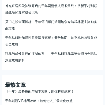
阶
首充直送四段神装开启的千年网游散人逆袭路线：从新手村到巅
心
得
峰战场的真实成长记录
灭门之战全面解析｜千年怀旧服门派领地争夺与武林盟主奖励实
战攻略
千年私服附加属性系统深度解析：开放地图、首充礼包与装备成
长全攻略
狂暴与成长并行的江湖体系——千年私服狂暴系统介绍与全玩法
深度攻略解析
最热文章
《千年》装备搭配与副本攻略，助你称霸武林！
千年端游VIP地图攻略：如何进入并最大化收益