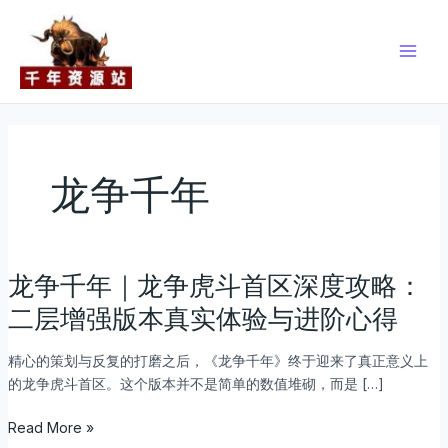
跳
Main
至
Men
内
容
龙争千年
龙争千年｜龙争虎斗首区深度攻略：
龙
争
二层增强版本真实体验与进阶心得
千
年
精心的策划与反复的打磨之后，《龙争千年》终于迎来了真正意义上
｜
的龙争虎斗首区。这个版本并不是简单的数值堆砌，而是 […]
龙
争
Read More »
虎