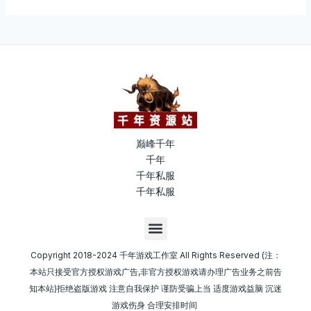
巅峰千年
千年
千年私服
千年私服
M
e
n
Copyright 2018-2024 千年游戏工作室 All Rights Reserved (注：
u
本站只接受官方授权游戏广告,非官方授权游戏请办理广告业务之前告
知本站)拒绝盗版游戏 注意自我保护 谨防受骗上当 适度游戏益脑 沉迷
游戏伤身 合理安排时间