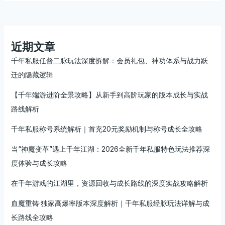
斗
首
区
深
近期文章
度
千年私服任督二脉玩法深度拆解：会员礼包、神功体系与战力跃
攻
迁的隐藏逻辑
略：
二
【千年端游进阶全景攻略】从新手到高阶玩家的版本成长与实战
层
路线解析
增
强
千年私服称号系统解析｜首充20元奖励机制与称号成长全攻略
版
本
当“神魔变革”遇上千年江湖：2026全新千年私服特色玩法推荐深
真
度体验与成长攻略
实
体
在千年游戏的江湖里，资源回收与成长路线的深度实战攻略解析
验
血魔重铸·独家高爆率版本深度解析｜千年私服经脉玩法详解与成
与
进
长路线全攻略